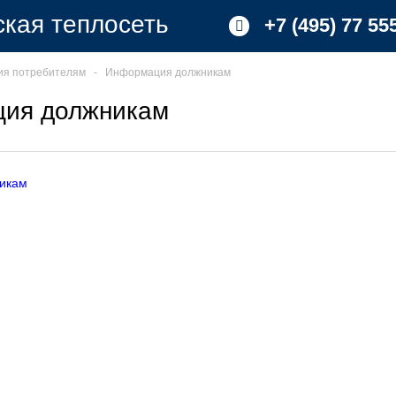
кая теплосеть
+7 (495) 77 55
я потребителям
‐
Информация должникам
ия должникам
икам