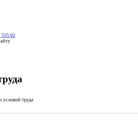
7 555 92
сайту
труда
и условий труда