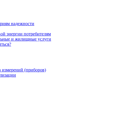
ориям надежности
вой энергии потребителям
альные и жилищные услуги
иться?
в измерений (приборов)
ализации