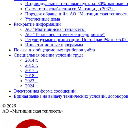
Индивидуальные тепловые пункты. 30% экономия 
Схема теплоснабжения го Мытищи до 2037 г.
Порядок обращений в АО "Мытищинская теплосеть
Утепленные дома
Раскрытие информации
АО "Мытищинская теплосеть"
АО "Теплоэнергетическое предприятие"
Регулируемые организации. Пост.Прав.РФ от 05.07.
Инвестиционные программы
Показания общедомовых приборов учёта
Специальная оценка условий труда
2014 г.
2015 г.
2017 г.
2018 г.
2022 г.
2024 г.
Электронная форма сообщений
Единая заявка на выдачу технических условий, договоро
© 2026
АО «Мытищинская теплосеть»